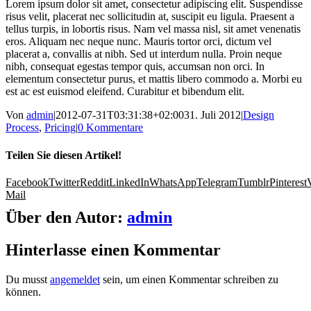
Lorem ipsum dolor sit amet, consectetur adipiscing elit. Suspendisse
risus velit, placerat nec sollicitudin at, suscipit eu ligula. Praesent a
tellus turpis, in lobortis risus. Nam vel massa nisl, sit amet venenatis
eros. Aliquam nec neque nunc. Mauris tortor orci, dictum vel
placerat a, convallis at nibh. Sed ut interdum nulla. Proin neque
nibh, consequat egestas tempor quis, accumsan non orci. In
elementum consectetur purus, et mattis libero commodo a. Morbi eu
est ac est euismod eleifend. Curabitur et bibendum elit.
Von
admin
|
2012-07-31T03:31:38+02:00
31. Juli 2012
|
Design
Process
,
Pricing
|
0 Kommentare
Teilen Sie diesen Artikel!
Facebook
Twitter
Reddit
LinkedIn
WhatsApp
Telegram
Tumblr
Pinterest
Mail
Über den Autor:
admin
Hinterlasse einen Kommentar
Du musst
angemeldet
sein, um einen Kommentar schreiben zu
können.